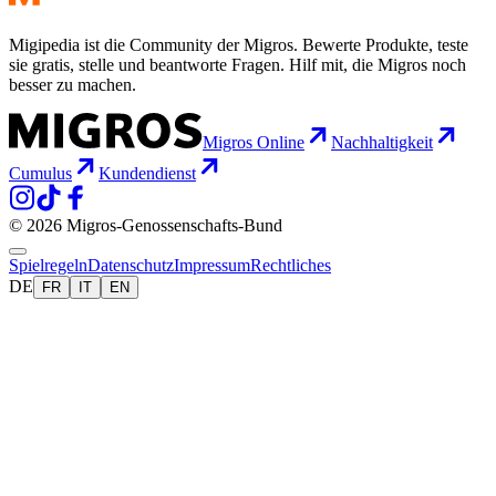
Migipedia ist die Community der Migros. Bewerte Produkte, teste
sie gratis, stelle und beantworte Fragen. Hilf mit, die Migros noch
besser zu machen.
Migros Online
Nachhaltigkeit
Cumulus
Kundendienst
© 2026 Migros-Genossenschafts-Bund
Spielregeln
Datenschutz
Impressum
Rechtliches
DE
FR
IT
EN