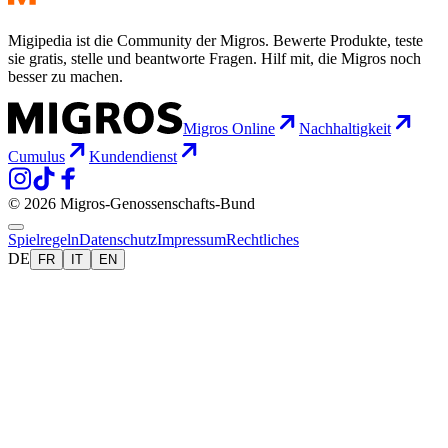
Migipedia ist die Community der Migros. Bewerte Produkte, teste
sie gratis, stelle und beantworte Fragen. Hilf mit, die Migros noch
besser zu machen.
Migros Online
Nachhaltigkeit
Cumulus
Kundendienst
© 2026 Migros-Genossenschafts-Bund
Spielregeln
Datenschutz
Impressum
Rechtliches
DE
FR
IT
EN