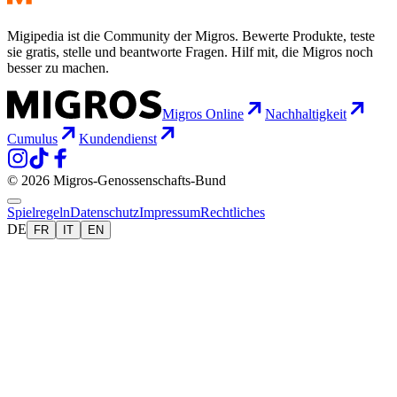
Migipedia ist die Community der Migros. Bewerte Produkte, teste
sie gratis, stelle und beantworte Fragen. Hilf mit, die Migros noch
besser zu machen.
Migros Online
Nachhaltigkeit
Cumulus
Kundendienst
© 2026 Migros-Genossenschafts-Bund
Spielregeln
Datenschutz
Impressum
Rechtliches
DE
FR
IT
EN