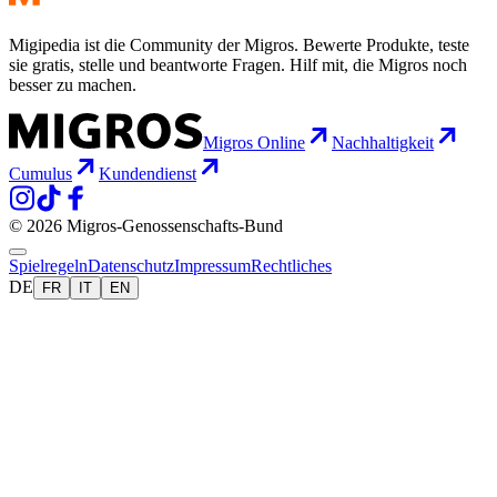
Migipedia ist die Community der Migros. Bewerte Produkte, teste
sie gratis, stelle und beantworte Fragen. Hilf mit, die Migros noch
besser zu machen.
Migros Online
Nachhaltigkeit
Cumulus
Kundendienst
© 2026 Migros-Genossenschafts-Bund
Spielregeln
Datenschutz
Impressum
Rechtliches
DE
FR
IT
EN