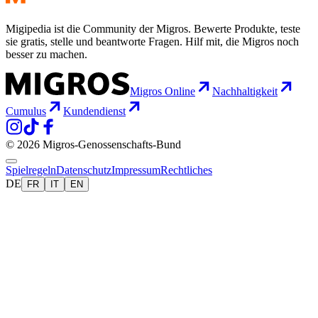
Migipedia ist die Community der Migros. Bewerte Produkte, teste
sie gratis, stelle und beantworte Fragen. Hilf mit, die Migros noch
besser zu machen.
Migros Online
Nachhaltigkeit
Cumulus
Kundendienst
© 2026 Migros-Genossenschafts-Bund
Spielregeln
Datenschutz
Impressum
Rechtliches
DE
FR
IT
EN