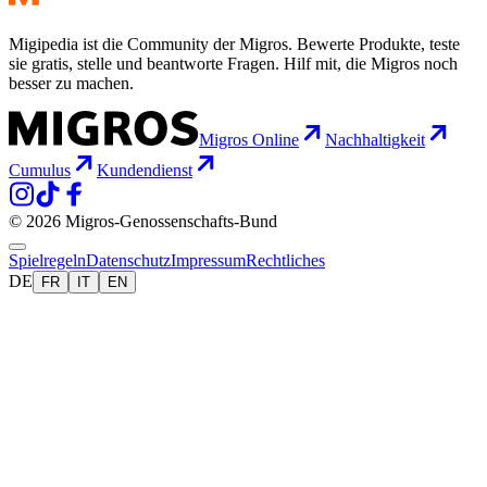
Migipedia ist die Community der Migros. Bewerte Produkte, teste
sie gratis, stelle und beantworte Fragen. Hilf mit, die Migros noch
besser zu machen.
Migros Online
Nachhaltigkeit
Cumulus
Kundendienst
© 2026 Migros-Genossenschafts-Bund
Spielregeln
Datenschutz
Impressum
Rechtliches
DE
FR
IT
EN