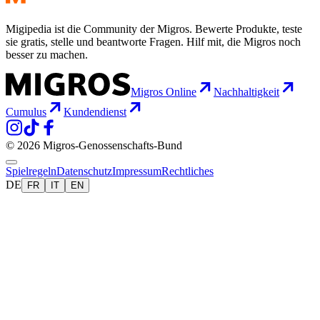
Migipedia ist die Community der Migros. Bewerte Produkte, teste
sie gratis, stelle und beantworte Fragen. Hilf mit, die Migros noch
besser zu machen.
Migros Online
Nachhaltigkeit
Cumulus
Kundendienst
© 2026 Migros-Genossenschafts-Bund
Spielregeln
Datenschutz
Impressum
Rechtliches
DE
FR
IT
EN