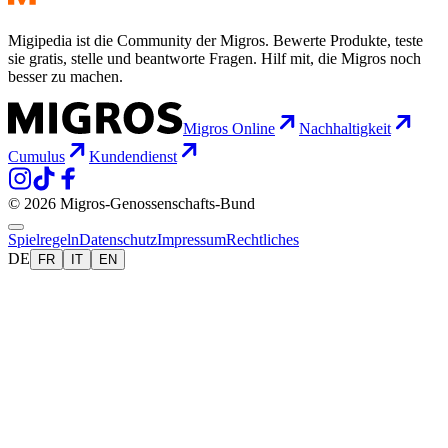
Migipedia ist die Community der Migros. Bewerte Produkte, teste
sie gratis, stelle und beantworte Fragen. Hilf mit, die Migros noch
besser zu machen.
Migros Online
Nachhaltigkeit
Cumulus
Kundendienst
© 2026 Migros-Genossenschafts-Bund
Spielregeln
Datenschutz
Impressum
Rechtliches
DE
FR
IT
EN