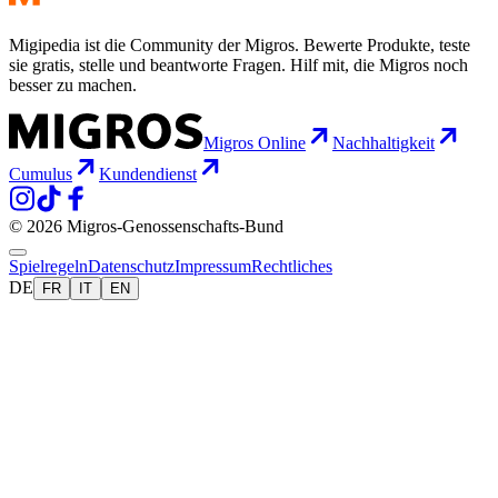
Migipedia ist die Community der Migros. Bewerte Produkte, teste
sie gratis, stelle und beantworte Fragen. Hilf mit, die Migros noch
besser zu machen.
Migros Online
Nachhaltigkeit
Cumulus
Kundendienst
© 2026 Migros-Genossenschafts-Bund
Spielregeln
Datenschutz
Impressum
Rechtliches
DE
FR
IT
EN