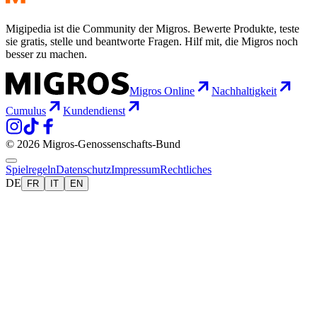
Migipedia ist die Community der Migros. Bewerte Produkte, teste
sie gratis, stelle und beantworte Fragen. Hilf mit, die Migros noch
besser zu machen.
Migros Online
Nachhaltigkeit
Cumulus
Kundendienst
© 2026 Migros-Genossenschafts-Bund
Spielregeln
Datenschutz
Impressum
Rechtliches
DE
FR
IT
EN