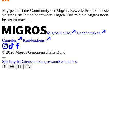
Migipedia ist die Community der Migros. Bewerte Produkte, teste
sie gratis, stelle und beantworte Fragen. Hilf mit, die Migros noch
besser zu machen.
Migros Online
Nachhaltigkeit
Cumulus
Kundendienst
© 2026 Migros-Genossenschafts-Bund
Spielregeln
Datenschutz
Impressum
Rechtliches
DE
FR
IT
EN