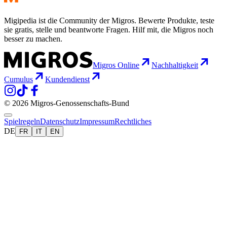
Migipedia ist die Community der Migros. Bewerte Produkte, teste
sie gratis, stelle und beantworte Fragen. Hilf mit, die Migros noch
besser zu machen.
Migros Online
Nachhaltigkeit
Cumulus
Kundendienst
© 2026 Migros-Genossenschafts-Bund
Spielregeln
Datenschutz
Impressum
Rechtliches
DE
FR
IT
EN