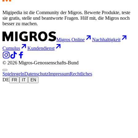
Migipedia ist die Community der Migros. Bewerte Produkte, teste
sie gratis, stelle und beantworte Fragen. Hilf mit, die Migros noch
besser zu machen.
Migros Online
Nachhaltigkeit
Cumulus
Kundendienst
© 2026 Migros-Genossenschafts-Bund
Spielregeln
Datenschutz
Impressum
Rechtliches
DE
FR
IT
EN