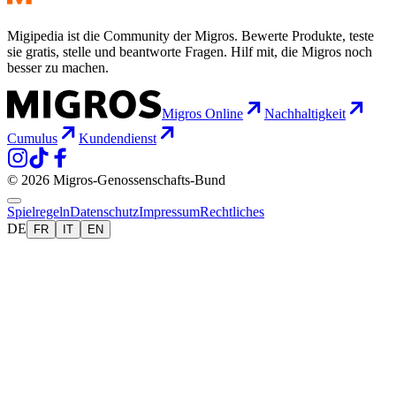
Migipedia ist die Community der Migros. Bewerte Produkte, teste
sie gratis, stelle und beantworte Fragen. Hilf mit, die Migros noch
besser zu machen.
Migros Online
Nachhaltigkeit
Cumulus
Kundendienst
© 2026 Migros-Genossenschafts-Bund
Spielregeln
Datenschutz
Impressum
Rechtliches
DE
FR
IT
EN