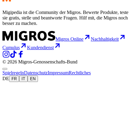
Migipedia ist die Community der Migros. Bewerte Produkte, teste
sie gratis, stelle und beantworte Fragen. Hilf mit, die Migros noch
besser zu machen.
Migros Online
Nachhaltigkeit
Cumulus
Kundendienst
© 2026 Migros-Genossenschafts-Bund
Spielregeln
Datenschutz
Impressum
Rechtliches
DE
FR
IT
EN