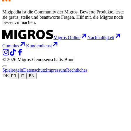
Migipedia ist die Community der Migros. Bewerte Produkte, teste
sie gratis, stelle und beantworte Fragen. Hilf mit, die Migros noch
besser zu machen.
Migros Online
Nachhaltigkeit
Cumulus
Kundendienst
© 2026 Migros-Genossenschafts-Bund
Spielregeln
Datenschutz
Impressum
Rechtliches
DE
FR
IT
EN