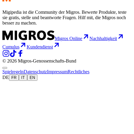
Migipedia ist die Community der Migros. Bewerte Produkte, teste
sie gratis, stelle und beantworte Fragen. Hilf mit, die Migros noch
besser zu machen.
Migros Online
Nachhaltigkeit
Cumulus
Kundendienst
© 2026 Migros-Genossenschafts-Bund
Spielregeln
Datenschutz
Impressum
Rechtliches
DE
FR
IT
EN