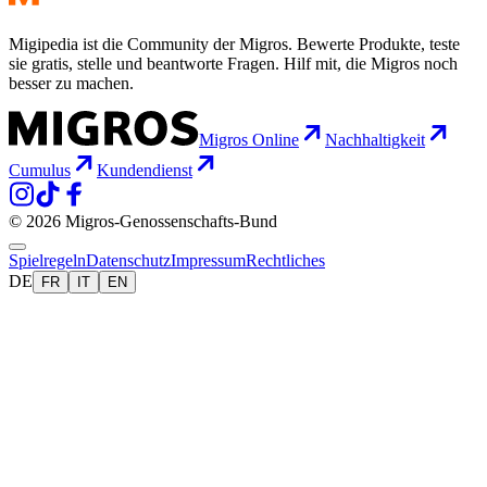
Migipedia ist die Community der Migros. Bewerte Produkte, teste
sie gratis, stelle und beantworte Fragen. Hilf mit, die Migros noch
besser zu machen.
Migros Online
Nachhaltigkeit
Cumulus
Kundendienst
© 2026 Migros-Genossenschafts-Bund
Spielregeln
Datenschutz
Impressum
Rechtliches
DE
FR
IT
EN