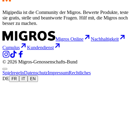
Migipedia ist die Community der Migros. Bewerte Produkte, teste
sie gratis, stelle und beantworte Fragen. Hilf mit, die Migros noch
besser zu machen.
Migros Online
Nachhaltigkeit
Cumulus
Kundendienst
© 2026 Migros-Genossenschafts-Bund
Spielregeln
Datenschutz
Impressum
Rechtliches
DE
FR
IT
EN