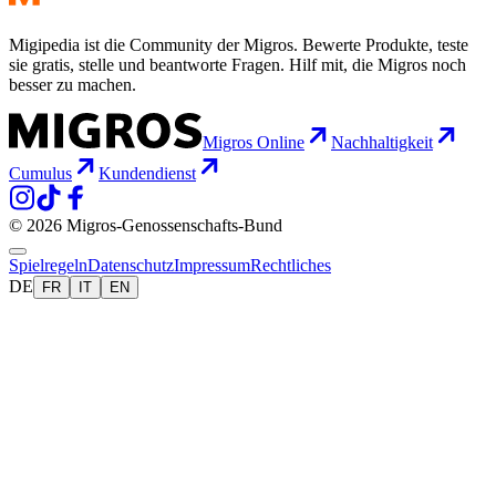
Migipedia ist die Community der Migros. Bewerte Produkte, teste
sie gratis, stelle und beantworte Fragen. Hilf mit, die Migros noch
besser zu machen.
Migros Online
Nachhaltigkeit
Cumulus
Kundendienst
© 2026 Migros-Genossenschafts-Bund
Spielregeln
Datenschutz
Impressum
Rechtliches
DE
FR
IT
EN