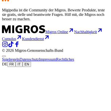
Migipedia ist die Community der Migros. Bewerte Produkte, teste
sie gratis, stelle und beantworte Fragen. Hilf mit, die Migros noch
besser zu machen.
Migros Online
Nachhaltigkeit
Cumulus
Kundendienst
© 2026 Migros-Genossenschafts-Bund
Spielregeln
Datenschutz
Impressum
Rechtliches
DE
FR
IT
EN