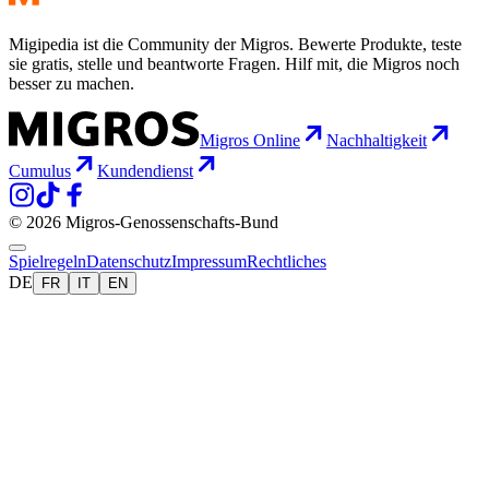
Migipedia ist die Community der Migros. Bewerte Produkte, teste
sie gratis, stelle und beantworte Fragen. Hilf mit, die Migros noch
besser zu machen.
Migros Online
Nachhaltigkeit
Cumulus
Kundendienst
© 2026 Migros-Genossenschafts-Bund
Spielregeln
Datenschutz
Impressum
Rechtliches
DE
FR
IT
EN