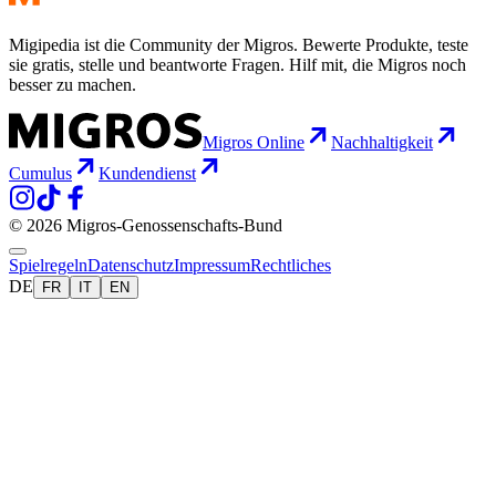
Migipedia ist die Community der Migros. Bewerte Produkte, teste
sie gratis, stelle und beantworte Fragen. Hilf mit, die Migros noch
besser zu machen.
Migros Online
Nachhaltigkeit
Cumulus
Kundendienst
© 2026 Migros-Genossenschafts-Bund
Spielregeln
Datenschutz
Impressum
Rechtliches
DE
FR
IT
EN