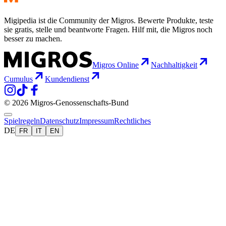
Migipedia ist die Community der Migros. Bewerte Produkte, teste
sie gratis, stelle und beantworte Fragen. Hilf mit, die Migros noch
besser zu machen.
Migros Online
Nachhaltigkeit
Cumulus
Kundendienst
© 2026 Migros-Genossenschafts-Bund
Spielregeln
Datenschutz
Impressum
Rechtliches
DE
FR
IT
EN