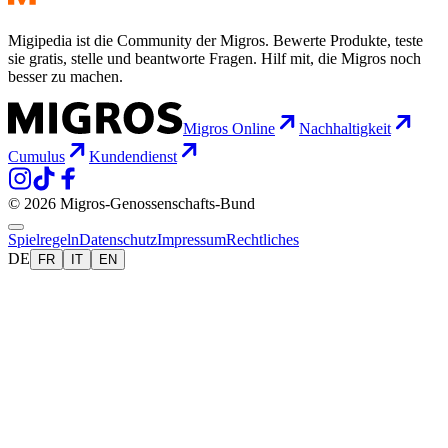
Migipedia ist die Community der Migros. Bewerte Produkte, teste
sie gratis, stelle und beantworte Fragen. Hilf mit, die Migros noch
besser zu machen.
Migros Online
Nachhaltigkeit
Cumulus
Kundendienst
© 2026 Migros-Genossenschafts-Bund
Spielregeln
Datenschutz
Impressum
Rechtliches
DE
FR
IT
EN