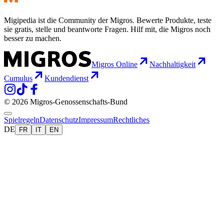
Migipedia ist die Community der Migros. Bewerte Produkte, teste
sie gratis, stelle und beantworte Fragen. Hilf mit, die Migros noch
besser zu machen.
Migros Online
Nachhaltigkeit
Cumulus
Kundendienst
© 2026 Migros-Genossenschafts-Bund
Spielregeln
Datenschutz
Impressum
Rechtliches
DE
FR
IT
EN