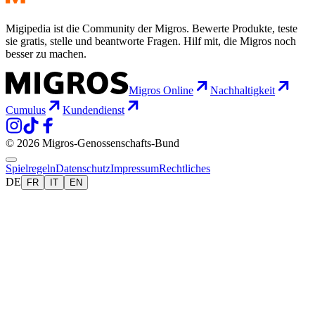
Migipedia ist die Community der Migros. Bewerte Produkte, teste
sie gratis, stelle und beantworte Fragen. Hilf mit, die Migros noch
besser zu machen.
Migros Online
Nachhaltigkeit
Cumulus
Kundendienst
© 2026 Migros-Genossenschafts-Bund
Spielregeln
Datenschutz
Impressum
Rechtliches
DE
FR
IT
EN