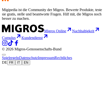
Migipedia ist die Community der Migros. Bewerte Produkte, teste
sie gratis, stelle und beantworte Fragen. Hilf mit, die Migros noch
besser zu machen.
Migros Online
Nachhaltigkeit
Cumulus
Kundendienst
© 2026 Migros-Genossenschafts-Bund
Spielregeln
Datenschutz
Impressum
Rechtliches
DE
FR
IT
EN