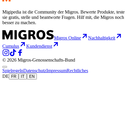
Migipedia ist die Community der Migros. Bewerte Produkte, teste
sie gratis, stelle und beantworte Fragen. Hilf mit, die Migros noch
besser zu machen.
Migros Online
Nachhaltigkeit
Cumulus
Kundendienst
© 2026 Migros-Genossenschafts-Bund
Spielregeln
Datenschutz
Impressum
Rechtliches
DE
FR
IT
EN