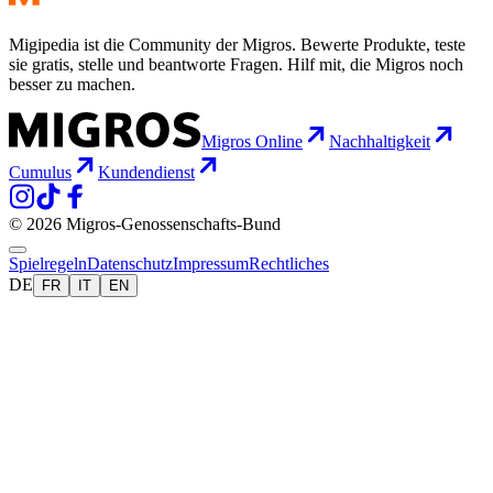
Migipedia ist die Community der Migros. Bewerte Produkte, teste
sie gratis, stelle und beantworte Fragen. Hilf mit, die Migros noch
besser zu machen.
Migros Online
Nachhaltigkeit
Cumulus
Kundendienst
© 2026 Migros-Genossenschafts-Bund
Spielregeln
Datenschutz
Impressum
Rechtliches
DE
FR
IT
EN