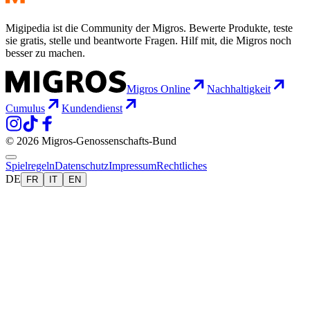
Migipedia ist die Community der Migros. Bewerte Produkte, teste
sie gratis, stelle und beantworte Fragen. Hilf mit, die Migros noch
besser zu machen.
Migros Online
Nachhaltigkeit
Cumulus
Kundendienst
© 2026 Migros-Genossenschafts-Bund
Spielregeln
Datenschutz
Impressum
Rechtliches
DE
FR
IT
EN