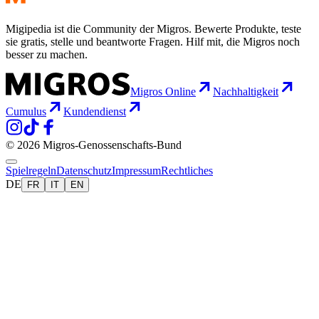
Migipedia ist die Community der Migros. Bewerte Produkte, teste
sie gratis, stelle und beantworte Fragen. Hilf mit, die Migros noch
besser zu machen.
Migros Online
Nachhaltigkeit
Cumulus
Kundendienst
© 2026 Migros-Genossenschafts-Bund
Spielregeln
Datenschutz
Impressum
Rechtliches
DE
FR
IT
EN