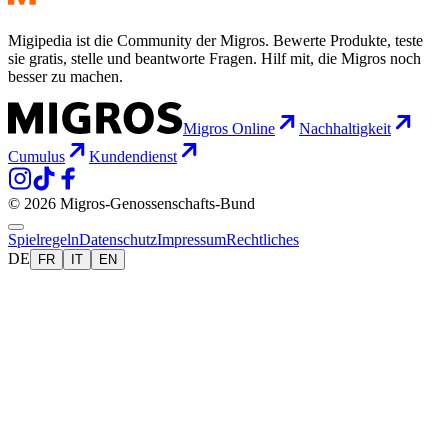
Migipedia ist die Community der Migros. Bewerte Produkte, teste
sie gratis, stelle und beantworte Fragen. Hilf mit, die Migros noch
besser zu machen.
Migros Online
Nachhaltigkeit
Cumulus
Kundendienst
© 2026 Migros-Genossenschafts-Bund
Spielregeln
Datenschutz
Impressum
Rechtliches
DE
FR
IT
EN