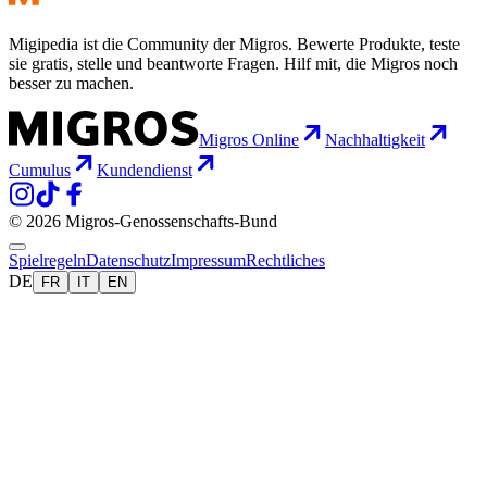
Migipedia ist die Community der Migros. Bewerte Produkte, teste
sie gratis, stelle und beantworte Fragen. Hilf mit, die Migros noch
besser zu machen.
Migros Online
Nachhaltigkeit
Cumulus
Kundendienst
© 2026 Migros-Genossenschafts-Bund
Spielregeln
Datenschutz
Impressum
Rechtliches
DE
FR
IT
EN