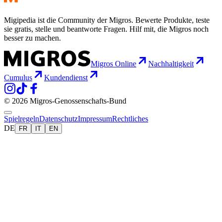
Migipedia ist die Community der Migros. Bewerte Produkte, teste
sie gratis, stelle und beantworte Fragen. Hilf mit, die Migros noch
besser zu machen.
Migros Online
Nachhaltigkeit
Cumulus
Kundendienst
© 2026 Migros-Genossenschafts-Bund
Spielregeln
Datenschutz
Impressum
Rechtliches
DE
FR
IT
EN