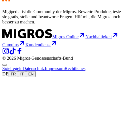
Migipedia ist die Community der Migros. Bewerte Produkte, teste
sie gratis, stelle und beantworte Fragen. Hilf mit, die Migros noch
besser zu machen.
Migros Online
Nachhaltigkeit
Cumulus
Kundendienst
© 2026 Migros-Genossenschafts-Bund
Spielregeln
Datenschutz
Impressum
Rechtliches
DE
FR
IT
EN