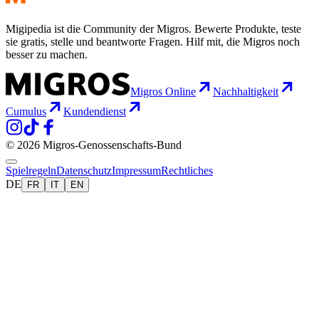
Migipedia ist die Community der Migros. Bewerte Produkte, teste
sie gratis, stelle und beantworte Fragen. Hilf mit, die Migros noch
besser zu machen.
Migros Online
Nachhaltigkeit
Cumulus
Kundendienst
© 2026 Migros-Genossenschafts-Bund
Spielregeln
Datenschutz
Impressum
Rechtliches
DE
FR
IT
EN