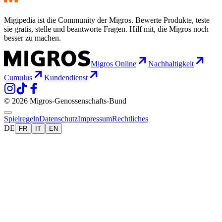
Migipedia ist die Community der Migros. Bewerte Produkte, teste
sie gratis, stelle und beantworte Fragen. Hilf mit, die Migros noch
besser zu machen.
Migros Online
Nachhaltigkeit
Cumulus
Kundendienst
© 2026 Migros-Genossenschafts-Bund
Spielregeln
Datenschutz
Impressum
Rechtliches
DE
FR
IT
EN