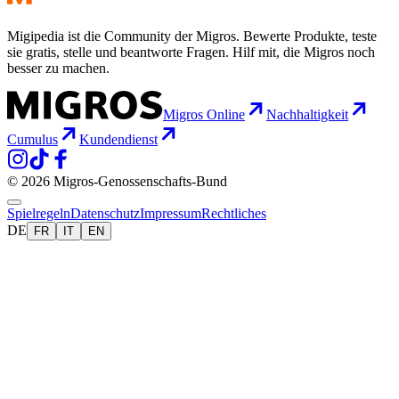
Migipedia ist die Community der Migros. Bewerte Produkte, teste
sie gratis, stelle und beantworte Fragen. Hilf mit, die Migros noch
besser zu machen.
Migros Online
Nachhaltigkeit
Cumulus
Kundendienst
© 2026 Migros-Genossenschafts-Bund
Spielregeln
Datenschutz
Impressum
Rechtliches
DE
FR
IT
EN