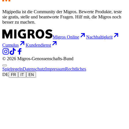
Migipedia ist die Community der Migros. Bewerte Produkte, teste
sie gratis, stelle und beantworte Fragen. Hilf mit, die Migros noch
besser zu machen.
Migros Online
Nachhaltigkeit
Cumulus
Kundendienst
© 2026 Migros-Genossenschafts-Bund
Spielregeln
Datenschutz
Impressum
Rechtliches
DE
FR
IT
EN