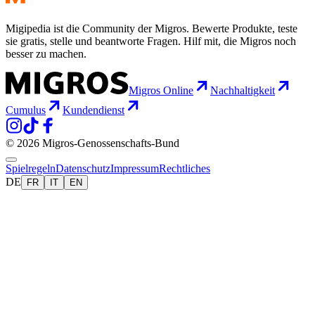
Migipedia ist die Community der Migros. Bewerte Produkte, teste
sie gratis, stelle und beantworte Fragen. Hilf mit, die Migros noch
besser zu machen.
Migros Online
Nachhaltigkeit
Cumulus
Kundendienst
© 2026 Migros-Genossenschafts-Bund
Spielregeln
Datenschutz
Impressum
Rechtliches
DE
FR
IT
EN