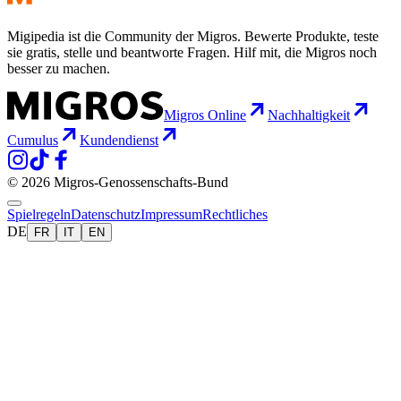
Migipedia ist die Community der Migros. Bewerte Produkte, teste
sie gratis, stelle und beantworte Fragen. Hilf mit, die Migros noch
besser zu machen.
Migros Online
Nachhaltigkeit
Cumulus
Kundendienst
© 2026 Migros-Genossenschafts-Bund
Spielregeln
Datenschutz
Impressum
Rechtliches
DE
FR
IT
EN