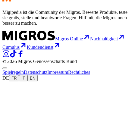
Migipedia ist die Community der Migros. Bewerte Produkte, teste
sie gratis, stelle und beantworte Fragen. Hilf mit, die Migros noch
besser zu machen.
Migros Online
Nachhaltigkeit
Cumulus
Kundendienst
© 2026 Migros-Genossenschafts-Bund
Spielregeln
Datenschutz
Impressum
Rechtliches
DE
FR
IT
EN