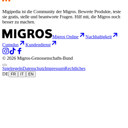
Migipedia ist die Community der Migros. Bewerte Produkte, teste
sie gratis, stelle und beantworte Fragen. Hilf mit, die Migros noch
besser zu machen.
Migros Online
Nachhaltigkeit
Cumulus
Kundendienst
© 2026 Migros-Genossenschafts-Bund
Spielregeln
Datenschutz
Impressum
Rechtliches
DE
FR
IT
EN