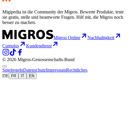
Migipedia ist die Community der Migros. Bewerte Produkte, teste
sie gratis, stelle und beantworte Fragen. Hilf mit, die Migros noch
besser zu machen.
Migros Online
Nachhaltigkeit
Cumulus
Kundendienst
© 2026 Migros-Genossenschafts-Bund
Spielregeln
Datenschutz
Impressum
Rechtliches
DE
FR
IT
EN