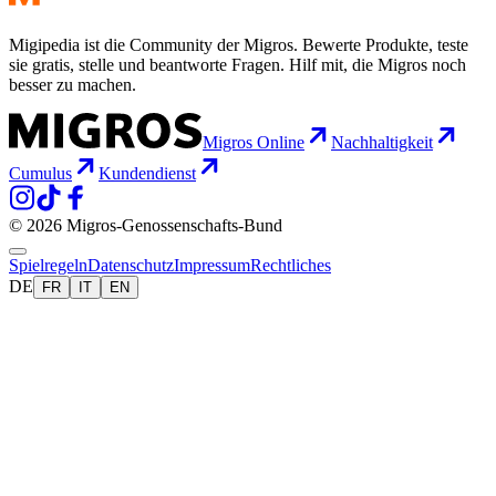
Migipedia ist die Community der Migros. Bewerte Produkte, teste
sie gratis, stelle und beantworte Fragen. Hilf mit, die Migros noch
besser zu machen.
Migros Online
Nachhaltigkeit
Cumulus
Kundendienst
© 2026 Migros-Genossenschafts-Bund
Spielregeln
Datenschutz
Impressum
Rechtliches
DE
FR
IT
EN