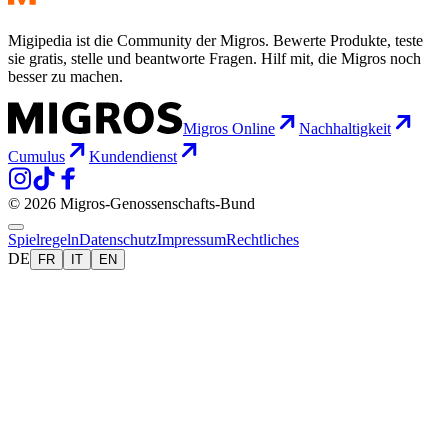
Migipedia ist die Community der Migros. Bewerte Produkte, teste
sie gratis, stelle und beantworte Fragen. Hilf mit, die Migros noch
besser zu machen.
Migros Online
Nachhaltigkeit
Cumulus
Kundendienst
© 2026 Migros-Genossenschafts-Bund
Spielregeln
Datenschutz
Impressum
Rechtliches
DE
FR
IT
EN