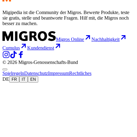
Migipedia ist die Community der Migros. Bewerte Produkte, teste
sie gratis, stelle und beantworte Fragen. Hilf mit, die Migros noch
besser zu machen.
Migros Online
Nachhaltigkeit
Cumulus
Kundendienst
© 2026 Migros-Genossenschafts-Bund
Spielregeln
Datenschutz
Impressum
Rechtliches
DE
FR
IT
EN