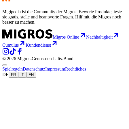
Migipedia ist die Community der Migros. Bewerte Produkte, teste
sie gratis, stelle und beantworte Fragen. Hilf mit, die Migros noch
besser zu machen.
Migros Online
Nachhaltigkeit
Cumulus
Kundendienst
© 2026 Migros-Genossenschafts-Bund
Spielregeln
Datenschutz
Impressum
Rechtliches
DE
FR
IT
EN