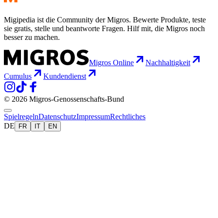
Migipedia ist die Community der Migros. Bewerte Produkte, teste
sie gratis, stelle und beantworte Fragen. Hilf mit, die Migros noch
besser zu machen.
Migros Online
Nachhaltigkeit
Cumulus
Kundendienst
© 2026 Migros-Genossenschafts-Bund
Spielregeln
Datenschutz
Impressum
Rechtliches
DE
FR
IT
EN